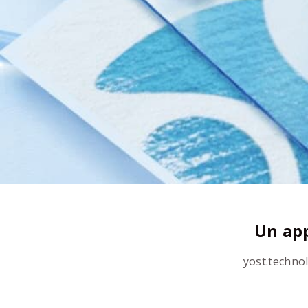
Un app
yost.techno