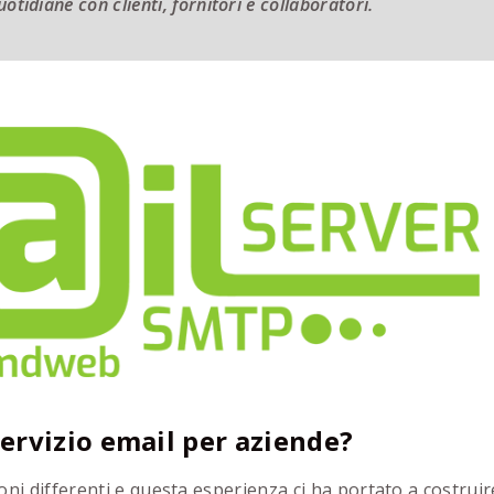
uotidiane con clienti, fornitori e collaboratori.
servizio email per aziende?
oni differenti e questa esperienza ci ha portato a costruir