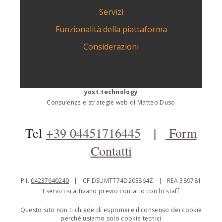
Servizi
Funzionalità della piattaforma
Considerazioni
yost.technology
Consulenze e strategie web di Matteo Duso
Tel
+39 04451716445
|
Form
Contatti
P.I.
04237640240
| CF DSUMTT74D20E864Z | REA 389781
I servizi si attivano previo contatto con lo staff
Questo sito non ti chiede di esprimere il consenso dei cookie
perché usiamo solo cookie tecnici