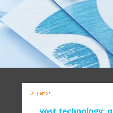
Chi siamo
>
yost.technology: q