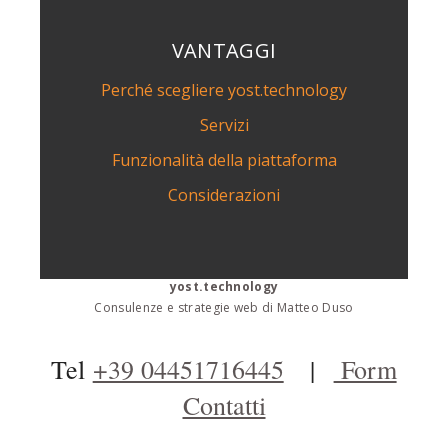
VANTAGGI
Perché scegliere yost.technology
Servizi
Funzionalità della piattaforma
Considerazioni
yost.technology
Consulenze e strategie web di Matteo Duso
Tel
+39 04451716445
|
Form
Contatti