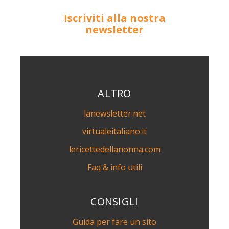
Iscriviti alla nostra
newsletter
ALTRO
lanewsletter.net
virtualeitaliano.it
lericettedellanonna.com
Faq & info utili
CONSIGLI
Guida per fare un sito