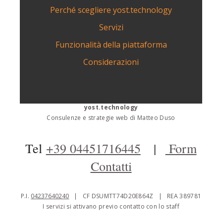
Perché scegliere yost.technology
Servizi
Funzionalità della piattaforma
Considerazioni
yost.technology
Consulenze e strategie web di Matteo Duso
Tel
+39 04451716445
|
Form
Contatti
P.I.
04237640240
| CF DSUMTT74D20E864Z | REA 389781
I servizi si attivano previo contatto con lo staff