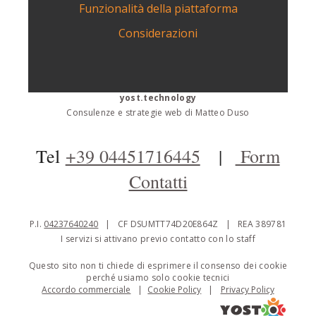
Funzionalità della piattaforma
Considerazioni
yost.technology
Consulenze e strategie web di Matteo Duso
Tel
+39 04451716445
|
Form
Contatti
P.I.
04237640240
| CF DSUMTT74D20E864Z | REA 389781
I servizi si attivano previo contatto con lo staff
Questo sito non ti chiede di esprimere il consenso dei cookie
perché usiamo solo cookie tecnici
Accordo commerciale
|
Cookie Policy
|
Privacy Policy