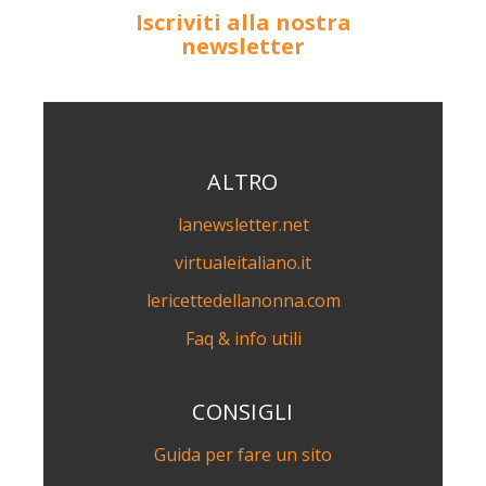
Iscriviti alla nostra
newsletter
ALTRO
lanewsletter.net
virtualeitaliano.it
lericettedellanonna.com
Faq & info utili
CONSIGLI
Guida per fare un sito