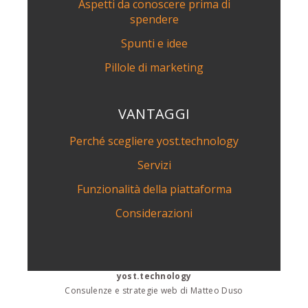
Aspetti da conoscere prima di
spendere
Spunti e idee
Pillole di marketing
VANTAGGI
Perché scegliere yost.technology
Servizi
Funzionalità della piattaforma
Considerazioni
yost.technology
Consulenze e strategie web di Matteo Duso