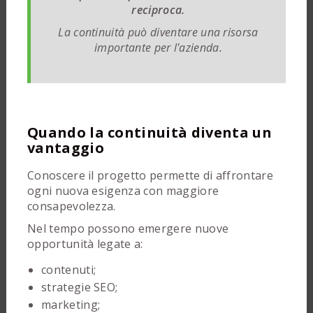
reciproca.
La continuità può diventare una risorsa
importante per l'azienda.
Quando la continuità diventa un
vantaggio
Conoscere il progetto permette di affrontare
ogni nuova esigenza con maggiore
consapevolezza.
Nel tempo possono emergere nuove
opportunità legate a:
contenuti;
strategie SEO;
marketing;