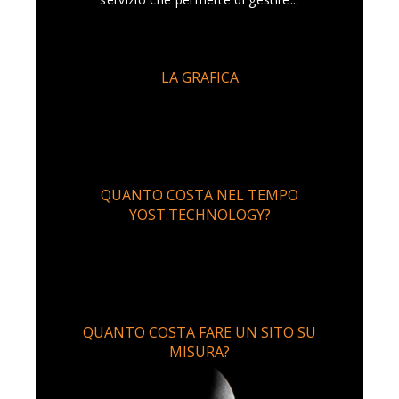
LA GRAFICA
QUANTO COSTA NEL TEMPO
YOST.TECHNOLOGY?
QUANTO COSTA FARE UN SITO SU
MISURA?