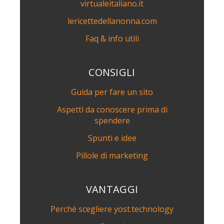
virtualeitaliano.it
lericettedellanonna.com
Faq & info utili
CONSIGLI
Guida per fare un sito
Aspetti da conoscere prima di
spendere
Spunti e idee
Pillole di marketing
VANTAGGI
Perché scegliere yost.technology