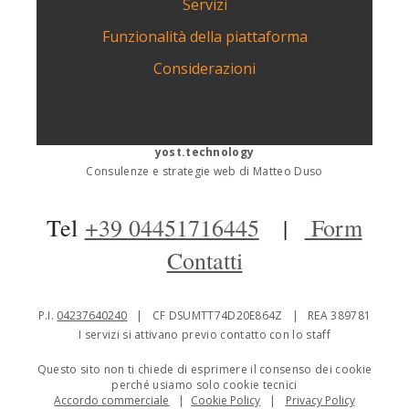
Servizi
Funzionalità della piattaforma
Considerazioni
yost.technology
Consulenze e strategie web di Matteo Duso
Tel
+39 04451716445
|
Form
Contatti
P.I.
04237640240
| CF DSUMTT74D20E864Z | REA 389781
I servizi si attivano previo contatto con lo staff
Questo sito non ti chiede di esprimere il consenso dei cookie
perché usiamo solo cookie tecnici
Accordo commerciale
|
Cookie Policy
|
Privacy Policy