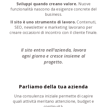
Sviluppi quando creano valore.
Nuove
funzionalità nascono da esigenze concrete del
business.
Il sito è uno strumento di lavoro.
Contenuti,
SEO, newsletter e marketing lavorano per
creare occasioni di incontro con il cliente finale.
Il sito entra nell'azienda, lavora
ogni giorno e cresce insieme al
progetto.
Parliamo della tua azienda
Una consulenza iniziale permette di capire
quali attività meritano attenzione, budget e
continuità.