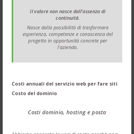
Il valore non nasce dall'assenza di
continuità.
Nasce dalla possibilità di trasformare
esperienza, competenze e conoscenza del
progetto in opportunità concrete per
l'azienda.
Costi annuali del servizio web per fare siti
Costo del dominio
Costi dominio, hosting e posta