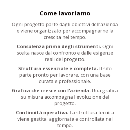
Come lavoriamo
Ogni progetto parte dagli obiettivi dell'azienda
e viene organizzato per accompagnarne la
crescita nel tempo.
Consulenza prima degli strumenti.
Ogni
scelta nasce dal confronto e dalle esigenze
reali del progetto.
Struttura essenziale e completa.
Il sito
parte pronto per lavorare, con una base
curata e professionale.
Grafica che cresce con l'azienda.
Una grafica
su misura accompagna l'evoluzione del
progetto.
Continuità operativa.
La struttura tecnica
viene gestita, aggiornata e controllata nel
tempo.