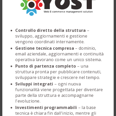
Controllo diretto della struttura
–
sviluppo, aggiornamenti e gestione
vengono coordinati internamente.
Gestione tecnica compresa
– dominio,
email aziendale, aggiornamenti e continuità
operativa lavorano come un unico sistema.
Punto di partenza completo
– una
struttura pronta per pubblicare contenuti,
sviluppare strategie e crescere nel tempo.
Sviluppi integrati
– ogni nuova
funzionalità viene progettata per diventare
parte della struttura e accompagnarne
l'evoluzione.
Investimenti programmabili
– la base
tecnica è chiara fin dall'inizio, mentre gli