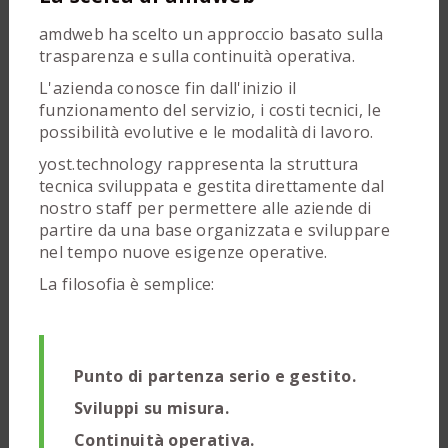
amdweb ha scelto un approccio basato sulla
trasparenza e sulla continuità operativa.
L'azienda conosce fin dall'inizio il
funzionamento del servizio, i costi tecnici, le
possibilità evolutive e le modalità di lavoro.
yost.technology rappresenta la struttura
tecnica sviluppata e gestita direttamente dal
nostro staff per permettere alle aziende di
partire da una base organizzata e sviluppare
nel tempo nuove esigenze operative.
La filosofia è semplice:
Punto di partenza serio e gestito.
Sviluppi su misura.
Continuità operativa.