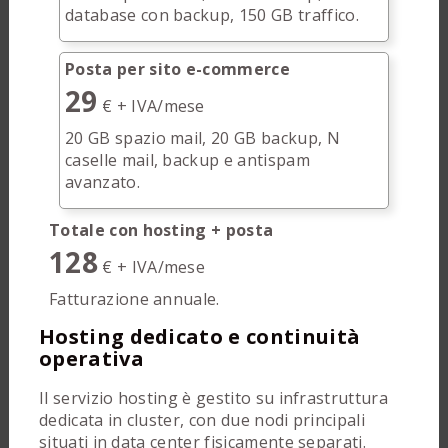
database con backup, 150 GB traffico.
Posta per sito e-commerce
29
€ + IVA/mese
20 GB spazio mail, 20 GB backup, N
caselle mail, backup e antispam
avanzato.
Totale con hosting + posta
128
€ + IVA/mese
Fatturazione annuale.
Hosting dedicato e continuità
operativa
Il servizio hosting è gestito su infrastruttura
dedicata in cluster, con due nodi principali
situati in data center fisicamente separati.