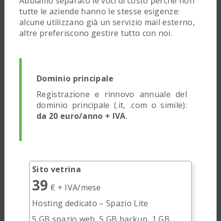
Abbiamo separato le voci di costo perché non
tutte le aziende hanno le stesse esigenze:
alcune utilizzano già un servizio mail esterno,
altre preferiscono gestire tutto con noi.
Dominio principale
Registrazione e rinnovo annuale del
dominio principale (.it, .com o simile):
da 20 euro/anno + IVA
.
Sito vetrina
39
€ + IVA/mese
Hosting dedicato – Spazio Lite
5 GB spazio web, 5 GB backup, 1 GB