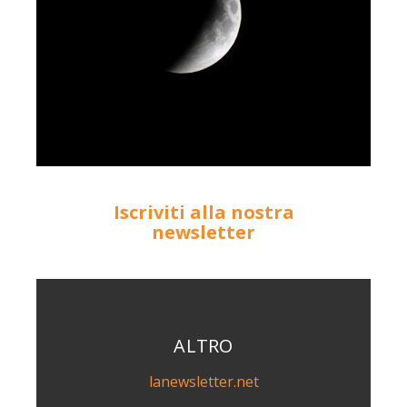
Iscriviti alla nostra
newsletter
ALTRO
lanewsletter.net